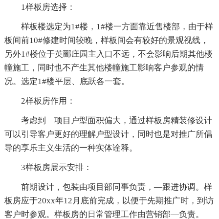
1样板房选择：
样板楼选定为1#楼，1#楼一方面靠近售楼部，由于样
板间前10#修建时间较晚，样板间会有较好的景观视线，
另外1#楼位于英郦庄园主入口不远，不会影响后期其他楼
幢施工，同时也不产生其他楼幢施工影响客户参观的情
况。选定1#楼平层、底跃各一套。
2样板房作用：
考虑到—项目户型面积偏大，通过样板房精装修设计
可以引导客户更好的理解户型设计，同时也是对推广所倡
导的享乐主义生活的一种实体诠释。
3样板房展示安排：
前期设计，包装由项目部同事负责，—跟进协调。样
板房应于20xx年12月底前完成，以便于先期推广时，到访
客户时参观。样板房的日常管理工作由营销部—负责。