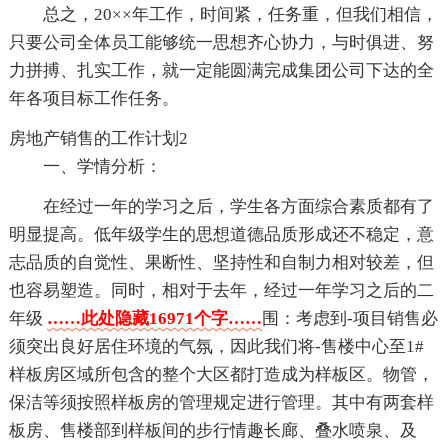
总之，20××年工作，时间紧，任务重，但我们相信，
只要公司全体员工能够统一思想齐心协力，与时俱进、努
力拼搏、扎实工作，就一定能圆满完成集团公司下达的全
年各项目标工作任务。
房地产销售的工作计划2
一、学情分析：
在经过一年的学习之后，学生各方面综合素质都有了
明显提高。低年级学生的思想道德品质形成还不稳定，意
志品质的自觉性、果断性、坚持性和自制力相对较差，但
也容易塑造。同时，相对于去年，经过一年学习之后的二
年级
……此处隐藏16971个字……
围：考虑到-项目销售必
须突出良好居住环境的气氛，因此我们将-售楼中心至1#
样板房区域所包含的整个大区都打造成为样板区。物管，
保洁等须按照样板房的管理规定进行管理。其中有两套样
板房、售楼部到样板间的步行情趣长廊、叠水喷泉、及