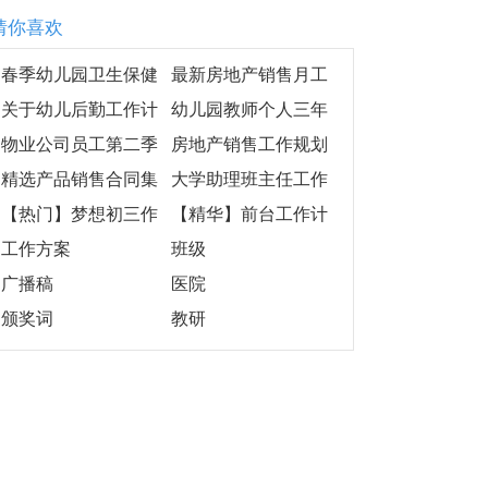
猜你喜欢
春季幼儿园卫生保健
最新房地产销售月工
工作计划集合15篇
作计划
关于幼儿后勤工作计
幼儿园教师个人三年
划范文七篇
发展规划计划
物业公司员工第二季
房地产销售工作规划
度工作总结
模板
精选产品销售合同集
大学助理班主任工作
锦9篇
计划7篇
【热门】梦想初三作
【精华】前台工作计
文集合五篇
划4篇
工作方案
班级
广播稿
医院
颁奖词
教研