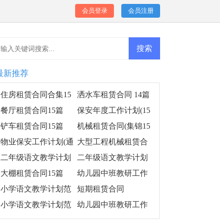
会员登录
会员注册
最新推荐
住房租赁合同合集15
洒水车租赁合同 14篇
篇
餐厅租赁合同15篇
保安年度工作计划(15
篇)
铲车租赁合同15篇
机械租赁合同(集锦15
篇)
物业保安工作计划(通
大型工程机械租赁合
用15篇)
同
二年级语文教学计划
二年级语文教学计划
范文(15篇)
范文汇编15篇
大棚租赁合同15篇
幼儿园中班教研工作
计划
小学语文教学计划范
短期租赁合同
文(15篇)
小学语文教学计划范
幼儿园中班教研工作
文15篇
计划集锦14篇